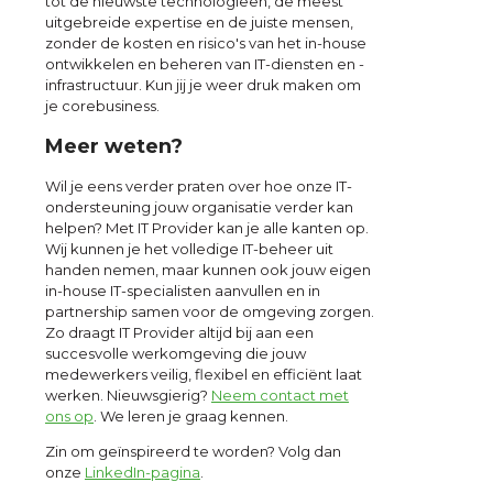
tot de nieuwste technologieën, de meest
uitgebreide expertise en de juiste mensen,
zonder de kosten en risico's van het in-house
ontwikkelen en beheren van IT-diensten en -
infrastructuur. Kun jij je weer druk maken om
je corebusiness.
Meer weten?
Wil je eens verder praten over hoe onze IT-
ondersteuning jouw organisatie verder kan
helpen? Met IT Provider kan je alle kanten op.
Wij kunnen je het volledige IT-beheer uit
handen nemen, maar kunnen ook jouw eigen
in-house IT-specialisten aanvullen en in
partnership samen voor de omgeving zorgen.
Zo draagt IT Provider altijd bij aan een
succesvolle werkomgeving die jouw
medewerkers veilig, flexibel en efficiënt laat
werken. Nieuwsgierig?
Neem contact met
ons op
. We leren je graag kennen.
Zin om geïnspireerd te worden? Volg dan
onze
LinkedIn-pagina
.