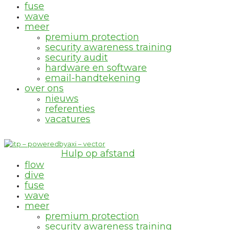
fuse
wave
meer
premium protection
security awareness training
security audit
hardware en software
email-handtekening
over ons
nieuws
referenties
vacatures
Hulp op afstand
flow
dive
fuse
wave
meer
premium protection
security awareness training