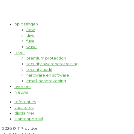
oplossingen
flow
dive
fuse
wave
meer
premium protection
security awareness training
security audit
hardware en software
email-handtekening
over ons
nieuws
referenties
vacatures
disclaimer
klantenportaal
2026 © IT Provider