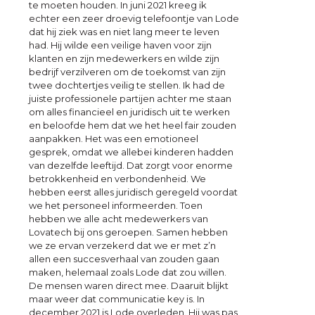
te moeten houden. In juni 2021 kreeg ik
echter een zeer droevig telefoontje van Lode
dat hij ziek was en niet lang meer te leven
had. Hij wilde een veilige haven voor zijn
klanten en zijn medewerkers en wilde zijn
bedrijf verzilveren om de toekomst van zijn
twee dochtertjes veilig te stellen. Ik had de
juiste professionele partijen achter me staan
om alles financieel en juridisch uit te werken
en beloofde hem dat we het heel fair zouden
aanpakken. Het was een emotioneel
gesprek, omdat we allebei kinderen hadden
van dezelfde leeftijd. Dat zorgt voor enorme
betrokkenheid en verbondenheid. We
hebben eerst alles juridisch geregeld voordat
we het personeel informeerden. Toen
hebben we alle acht medewerkers van
Lovatech bij ons geroepen. Samen hebben
we ze ervan verzekerd dat we er met z’n
allen een succesverhaal van zouden gaan
maken, helemaal zoals Lode dat zou willen.
De mensen waren direct mee. Daaruit blijkt
maar weer dat communicatie key is. In
december 2021 is Lode overleden. Hij was pas