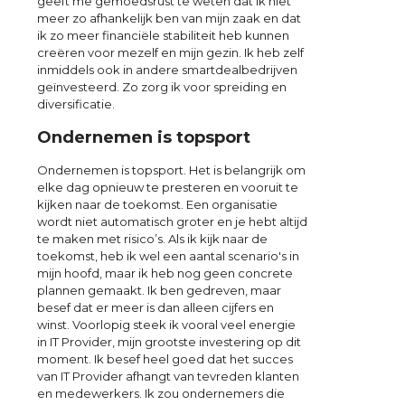
geeft me gemoedsrust te weten dat ik niet
meer zo afhankelijk ben van mijn zaak en dat
ik zo meer financiële stabiliteit heb kunnen
creëren voor mezelf en mijn gezin. Ik heb zelf
inmiddels ook in andere smartdealbedrijven
geïnvesteerd. Zo zorg ik voor spreiding en
diversificatie.
Ondernemen is topsport
Ondernemen is topsport. Het is belangrijk om
elke dag opnieuw te presteren en vooruit te
kijken naar de toekomst. Een organisatie
wordt niet automatisch groter en je hebt altijd
te maken met risico’s. Als ik kijk naar de
toekomst, heb ik wel een aantal scenario's in
mijn hoofd, maar ik heb nog geen concrete
plannen gemaakt. Ik ben gedreven, maar
besef dat er meer is dan alleen cijfers en
winst. Voorlopig steek ik vooral veel energie
in IT Provider, mijn grootste investering op dit
moment. Ik besef heel goed dat het succes
van IT Provider afhangt van tevreden klanten
en medewerkers. Ik zou ondernemers die