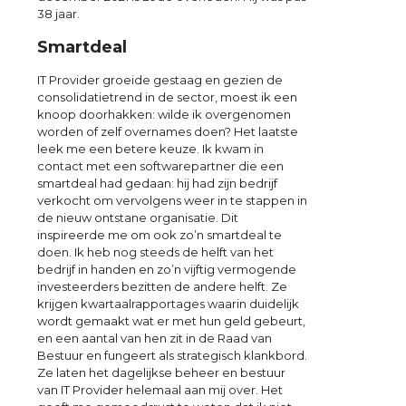
38 jaar.
Smartdeal
IT Provider groeide gestaag en gezien de
consolidatietrend in de sector, moest ik een
knoop doorhakken: wilde ik overgenomen
worden of zelf overnames doen? Het laatste
leek me een betere keuze. Ik kwam in
contact met een softwarepartner die een
smartdeal had gedaan: hij had zijn bedrijf
verkocht om vervolgens weer in te stappen in
de nieuw ontstane organisatie. Dit
inspireerde me om ook zo’n smartdeal te
doen. Ik heb nog steeds de helft van het
bedrijf in handen en zo’n vijftig vermogende
investeerders bezitten de andere helft. Ze
krijgen kwartaalrapportages waarin duidelijk
wordt gemaakt wat er met hun geld gebeurt,
en een aantal van hen zit in de Raad van
Bestuur en fungeert als strategisch klankbord.
Ze laten het dagelijkse beheer en bestuur
van IT Provider helemaal aan mij over. Het