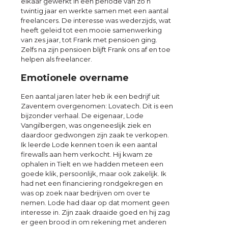
elkaar gewerkt in een periode van zo’n
twintig jaar en werkte samen met een aantal
freelancers. De interesse was wederzijds, wat
heeft geleid tot een mooie samenwerking
van zes jaar, tot Frank met pensioen ging.
Zelfs na zijn pensioen blijft Frank ons af en toe
helpen als freelancer.
Emotionele overname
Een aantal jaren later heb ik een bedrijf uit
Zaventem overgenomen: Lovatech. Dit is een
bijzonder verhaal. De eigenaar, Lode
Vangilbergen, was ongeneeslijk ziek en
daardoor gedwongen zijn zaak te verkopen.
Ik leerde Lode kennen toen ik een aantal
firewalls aan hem verkocht. Hij kwam ze
ophalen in Tielt en we hadden meteen een
goede klik, persoonlijk, maar ook zakelijk. Ik
had net een financiering rondgekregen en
was op zoek naar bedrijven om over te
nemen. Lode had daar op dat moment geen
interesse in. Zijn zaak draaide goed en hij zag
er geen brood in om rekening met anderen