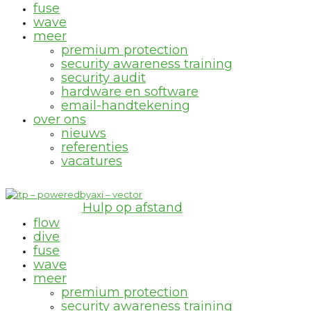
fuse
wave
meer
premium protection
security awareness training
security audit
hardware en software
email-handtekening
over ons
nieuws
referenties
vacatures
Hulp op afstand
flow
dive
fuse
wave
meer
premium protection
security awareness training