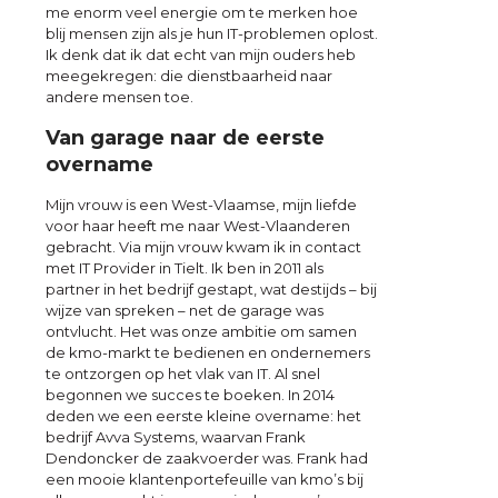
me enorm veel energie om te merken hoe
blij mensen zijn als je hun IT-problemen oplost.
Ik denk dat ik dat echt van mijn ouders heb
meegekregen: die dienstbaarheid naar
andere mensen toe.
Van garage naar de eerste
overname
Mijn vrouw is een West-Vlaamse, mijn liefde
voor haar heeft me naar West-Vlaanderen
gebracht. Via mijn vrouw kwam ik in contact
met IT Provider in Tielt. Ik ben in 2011 als
partner in het bedrijf gestapt, wat destijds – bij
wijze van spreken – net de garage was
ontvlucht. Het was onze ambitie om samen
de kmo-markt te bedienen en ondernemers
te ontzorgen op het vlak van IT. Al snel
begonnen we succes te boeken. In 2014
deden we een eerste kleine overname: het
bedrijf Avva Systems, waarvan Frank
Dendoncker de zaakvoerder was. Frank had
een mooie klantenportefeuille van kmo’s bij