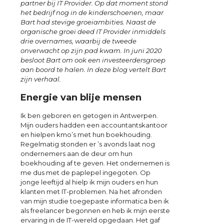
partner bij IT Provider. Op dat moment stond
het bedrijf nog in de kinderschoenen, maar
Bart had stevige groeiambities. Naast de
organische groei deed IT Provider inmiddels
drie overnames, waarbij de tweede
onverwacht op zijn pad kwam. In juni 2020
besloot Bart om ook een investeerdersgroep
aan boord te halen. In deze blog vertelt Bart
zijn verhaal.
Energie van blije mensen
Ik ben geboren en getogen in Antwerpen.
Mijn ouders hadden een accountantskantoor
en hielpen kmo’s met hun boekhouding.
Regelmatig stonden er ’s avonds laat nog
ondernemers aan de deur om hun
boekhouding af te geven. Het ondernemen is
me dus met de paplepel ingegoten. Op
jonge leeftijd al hielp ik mijn ouders en hun
klanten met IT-problemen. Na het afronden
van mijn studie toegepaste informatica ben ik
als freelancer begonnen en heb ik mijn eerste
ervaring in de IT-wereld opgedaan. Het gaf