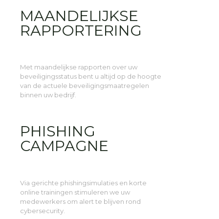
MAANDELIJKSE
RAPPORTERING
Met maandelijkse rapporten over uw
beveiligingsstatus bent u altijd op de hoogte
van de actuele beveiligingsmaatregelen
binnen uw bedrijf.
PHISHING
CAMPAGNE
Via gerichte phishingsimulaties en korte
online trainingen stimuleren we uw
medewerkers om alert te blijven rond
cybersecurity.