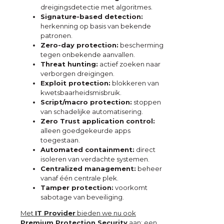
dreigingsdetectie met algoritmes.
Signature-based detection:
herkenning op basis van bekende
patronen.
Zero-day protection:
bescherming
tegen onbekende aanvallen.
Threat hunting:
actief zoeken naar
verborgen dreigingen.
Exploit protection:
blokkeren van
kwetsbaarheidsmisbruik.
Script/macro protection:
stoppen
van schadelijke automatisering.
Zero Trust application control:
alleen goedgekeurde apps
toegestaan.
Automated containment:
direct
isoleren van verdachte systemen.
Centralized management:
beheer
vanaf één centrale plek.
Tamper protection:
voorkomt
sabotage van beveiliging.
Met
IT Provider
bieden we nu ook
Premium Protection Security
aan: een