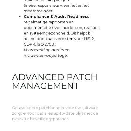
Snelle respons wanneer het er het
meest toe doet.
Compliance & Audit Readiness:
regelmatige rapporten en
documentatie over incidenten, reacties
en systeemgezondheid. Dit helpt bij
het voldoen aan vereisten voor NIS-2,
GDPR, ISO 27001.
Voorbereid op audits en
incidentenrapportage.
ADVANCED PATCH
MANAGEMENT
Geavanceerd patchbeheer voor uw software
zorgt ervoor dat alles up-to-date blijft met de
nieuwste beveiligingspatches.