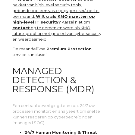
pakket van high level security tools,
gebundeld in een vaste prijs per user/toestel
per maand.
Wilt u als KMO inzetten op
high-level IT security?
Aarzel niet om
contact
op te nemen en word als KMO
future-proof op het gebied van cybersecurity
en weerbaarheid!
De maandelijkse
Premium Protection
service is inclusief:
MANAGED
DETECTION &
RESPONSE (MDR)
Een centraal beveiligingsteam dat 24/7 uw
processen monitort en analyseert om snel te
kunnen reageren op cyberbedreigingen
(managed SOC).
24/7 Human Monitoring & Threat