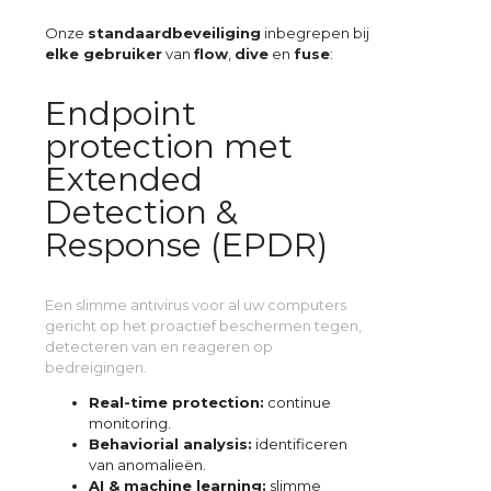
Onze
standaardbeveiliging
inbegrepen bij
elke gebruiker
van
flow
,
dive
en
fuse
:
Endpoint
protection met
Extended
Detection &
Response (EPDR)
Een slimme antivirus voor al uw computers
gericht op het proactief beschermen tegen,
detecteren van en reageren op
bedreigingen.
Real-time protection:
continue
monitoring.
Behaviorial analysis:
identificeren
van anomalieën.
AI & machine learning:
slimme