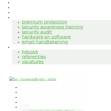
dive
fuse
wave
meer
premium protection
security awareness training
security audit
hardware en software
email-handtekening
over ons
nieuws
referenties
vacatures
flow
dive
fuse
wave
meer