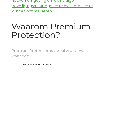
netwerkomgeving om de huidige
beveiligingsmaatregelen te evalueren en te
kunnen optimaliseren.
Waarom Premium
Protection?
Premium Protection is vooral waardevol
wanneer:
je geen fulltime
beveiligingsanalistenteam hebt.
je 24/7 zicht op bedreigingen nodig
hebt.
je in een gereguleerde industrie werkt.
(financiën, gezondheidszorg, juridisch,
overheid)
je gemoedsrust en snellere
incidentrespons wilt.
Uw IT security is onze zorg.