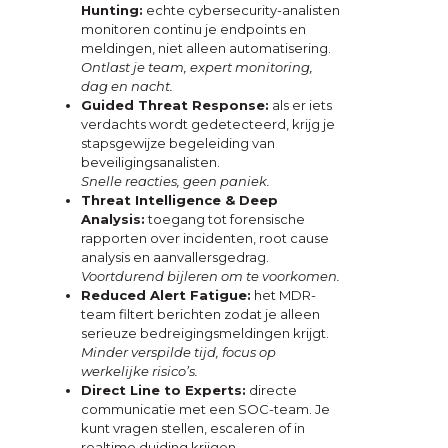
Hunting:
echte cybersecurity-analisten
monitoren continu je endpoints en
meldingen, niet alleen automatisering.
Ontlast je team, expert monitoring,
dag en nacht.
Guided Threat Response:
als er iets
verdachts wordt gedetecteerd, krijg je
stapsgewijze begeleiding van
beveiligingsanalisten.
Snelle reacties, geen paniek.
Threat Intelligence & Deep
Analysis:
toegang tot forensische
rapporten over incidenten, root cause
analysis en aanvallersgedrag.
Voortdurend bijleren om te voorkomen.
Reduced Alert Fatigue:
het MDR-
team filtert berichten zodat je alleen
serieuze bedreigingsmeldingen krijgt.
Minder verspilde tijd, focus op
werkelijke risico’s.
Direct Line to Experts:
directe
communicatie met een SOC-team. Je
kunt vragen stellen, escaleren of in
realtime duiding krijgen.